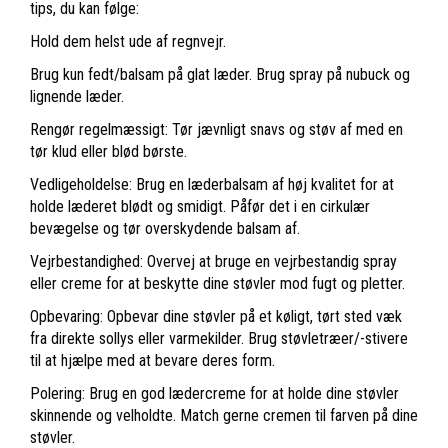
tips, du kan følge:
Hold dem helst ude af regnvejr.
Brug kun fedt/balsam på glat læder. Brug spray på nubuck og
lignende læder.
Rengør regelmæssigt: Tør jævnligt snavs og støv af med en
tør klud eller blød børste.
Vedligeholdelse: Brug en læderbalsam af høj kvalitet for at
holde læderet blødt og smidigt. Påfør det i en cirkulær
bevægelse og tør overskydende balsam af.
Vejrbestandighed: Overvej at bruge en vejrbestandig spray
eller creme for at beskytte dine støvler mod fugt og pletter.
Opbevaring: Opbevar dine støvler på et køligt, tørt sted væk
fra direkte sollys eller varmekilder. Brug støvletræer/-stivere
til at hjælpe med at bevare deres form.
Polering: Brug en god lædercreme for at holde dine støvler
skinnende og velholdte. Match gerne cremen til farven på dine
støvler.