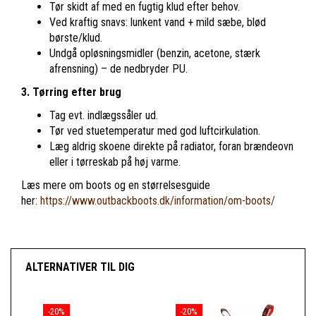
Tør skidt af med en fugtig klud efter behov.
Ved kraftig snavs: lunkent vand + mild sæbe, blød
børste/klud.
Undgå opløsningsmidler (benzin, acetone, stærk
afrensning) – de nedbryder PU.
3. Tørring efter brug
Tag evt. indlægssåler ud.
Tør ved stuetemperatur med god luftcirkulation.
Læg aldrig skoene direkte på radiator, foran brændeovn
eller i tørreskab på høj varme.
Læs mere om boots og en størrelsesguide
her:
https://www.outbackboots.dk/information/om-boots/
ALTERNATIVER TIL DIG
-20%
-20%