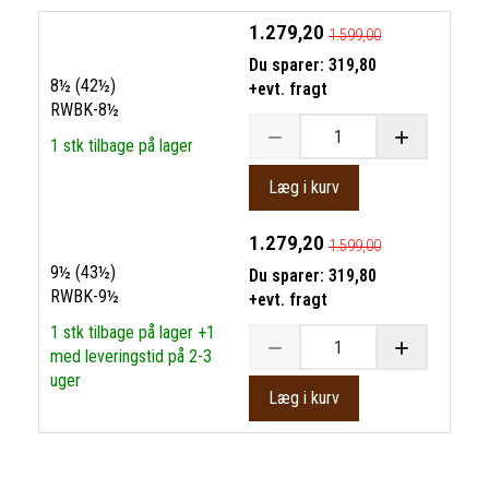
1.279,20
1.599,00
Du sparer:
319,80
8½ (42½)
+evt. fragt
RWBK-8½
1 stk tilbage på lager
Læg i kurv
1.279,20
1.599,00
9½ (43½)
Du sparer:
319,80
RWBK-9½
+evt. fragt
1 stk tilbage på lager +1
med leveringstid på 2-3
uger
Læg i kurv