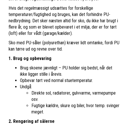
Hvis det regelmæssigt udsættes for forskellige
temperaturer/fugtighed og bruges, kan det forhindre PU-
nedbrydning. Det sker næsten altid for sko, du ikke har brugt i
flere år, og som er blevet opbevaret i et miljø, der er for tørt
(loft) eller for vådt (garage/kælder).
Sko med PU-såler (polyurethan) kræver lidt omtanke, fordi PU
kan tørre ud og revne over tid.
1. Brug og opbevaring
Brug skoene jævnligt – PU holder sig bedst, når det
ikke ligger stille i årevis.
Opbevar tørt ved normal stuetemperatur.
Undgå:
Direkte sol, radiatorer, gulvvarme, varmepumpe
osv.
Fugtige kældre, skure og biler, hvor temp. svinger
meget.
2. Rengøring af sålerne