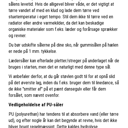
sålens levetid. Hvis de alligevel bliver våde, er det vigtigt at
tørre vandet af med en klud og lade dem tørre ved
stuetemperatur i eget tempo. Stil dem ikke til tørre ved en
radiator eller andre varmekilder, da det kan beskadige
organiske materialer som f.eks. læder og forårsage sprækker
og revner.
Du bør udskifte sålerne på dine sko, når gummisålen på hælen
er nede på 1 mm. tykkelse.
Lædersåler kan efterlade pletter/streger på underlaget når de
bruges i starten, men det er naturligt med denne type sål.
Vi anbefaler derfor, at du går støvlen godt til for at opnå slid
på det øverste lag, inden du f.eks. bruger dem til linedance, så
de ikke "smitter af" på et pænt dansegulv eller får dem
forsålet, som nævnt ovenfor.
Vedligeholdelse af PU-såler
PU (polyurethan) har tendens til at absorbere vand (eller tørre
ud), og efter nogle år kan det begynde at revne, hvis det ikke
bliver brugt regelmæssigt. Dette kaldes hydrolyse.