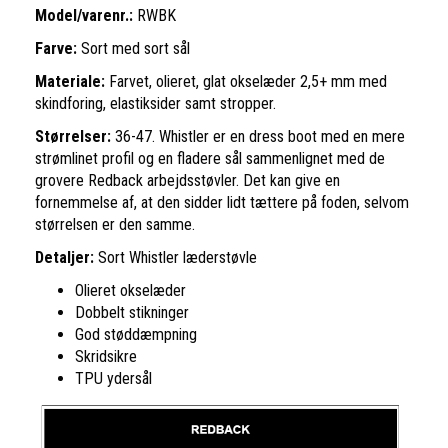
Model/varenr.:
RWBK
Farve:
Sort med sort sål
Materiale:
F
arvet, olieret, glat okselæder 2,5+ mm med
skindforing, elastiksider samt stropper.
Størrelser:
36-47. Whistler er en dress boot med en mere
strømlinet profil og en fladere sål sammenlignet med de
grovere Redback arbejdsstøvler. Det kan give en
fornemmelse af, at den sidder lidt tættere på foden, selvom
størrelsen er den samme.
Detaljer:
Sort Whistler læderstøvle
Olieret okselæder
Dobbelt stikninger
God støddæmpning
Skridsikre
TPU ydersål