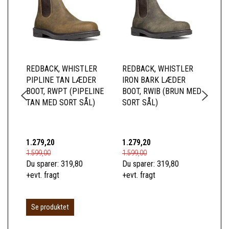
REDBACK, WHISTLER
REDBACK, WHISTLER
RE
PIPLINE TAN LÆDER
IRON BARK LÆDER
XC
BOOT, RWPT (PIPELINE
BOOT, RWIB (BRUN MED
TAN MED SORT SÅL)
SORT SÅL)
1.279,20
1.279,20
15
1.599,00
1.599,00
189
Du sparer:
319,80
Du sparer:
319,80
Du 
+evt. fragt
+evt. fragt
+ev
Se produktet