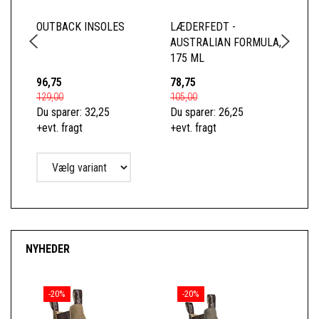
OUTBACK INSOLES
LÆDERFEDT -
RE
AUSTRALIAN FORMULA,
XC
175 ML
96,75
78,75
15
129,00
105,00
189
Du sparer:
32,25
Du sparer:
26,25
Du 
+evt. fragt
+evt. fragt
+ev
NYHEDER
-20%
-20%