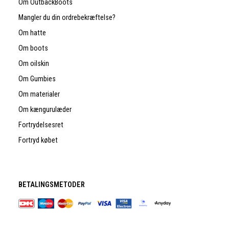
Om OutbackBoots
Mangler du din ordrebekræftelse?
Om hatte
Om boots
Om oilskin
Om Gumbies
Om materialer
Om kængurulæder
Fortrydelsesret
Fortryd købet
BETALINGSMETODER