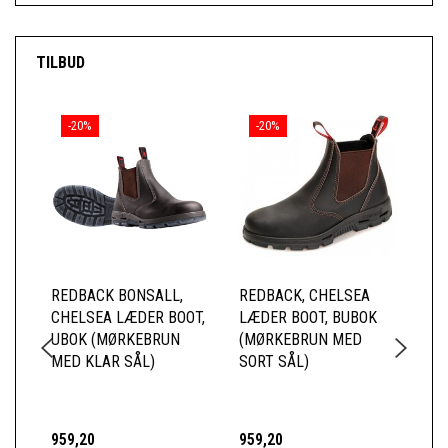
TILBUD
-20%
-20%
REDBACK BONSALL,
REDBACK, CHELSEA
RE
CHELSEA LÆDER BOOT,
LÆDER BOOT, BUBOK
CH
UBOK (MØRKEBRUN
(MØRKEBRUN MED
US
MED KLAR SÅL)
SORT SÅL)
SI
(M
KL
959,20
959,20
1.0