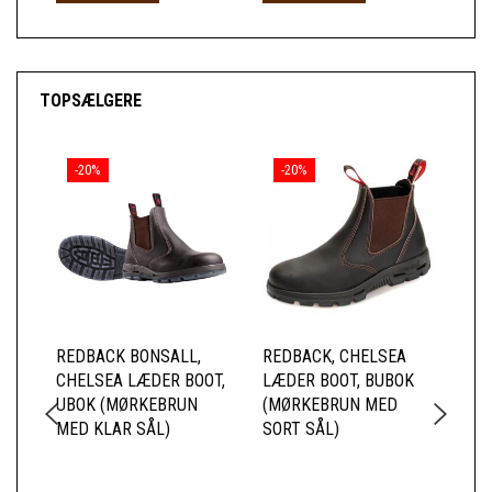
TOPSÆLGERE
-20%
-20%
REDBACK BONSALL,
REDBACK, CHELSEA
RE
CHELSEA LÆDER BOOT,
LÆDER BOOT, BUBOK
CH
UBOK (MØRKEBRUN
(MØRKEBRUN MED
US
MED KLAR SÅL)
SORT SÅL)
SI
(M
KL