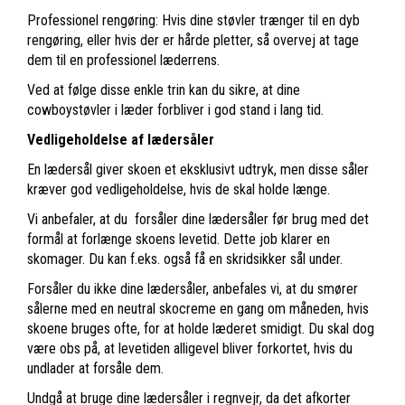
Professionel rengøring: Hvis dine støvler trænger til en dyb
rengøring, eller hvis der er hårde pletter, så overvej at tage
dem til en professionel læderrens.
Ved at følge disse enkle trin kan du sikre, at dine
cowboystøvler i læder forbliver i god stand i lang tid.
Vedligeholdelse af lædersåler
En lædersål giver skoen et eksklusivt udtryk, men disse såler
kræver god vedligeholdelse, hvis de skal holde længe.
Vi anbefaler, at du forsåler dine lædersåler før brug med det
formål at forlænge skoens levetid. Dette job klarer en
skomager. Du kan f.eks. også få en skridsikker sål under.
Forsåler du ikke dine lædersåler, anbefales vi, at du smører
sålerne med en neutral skocreme en gang om måneden, hvis
skoene bruges ofte, for at holde læderet smidigt. Du skal dog
være obs på, at levetiden alligevel bliver forkortet, hvis du
undlader at forsåle dem.
Undgå at bruge dine lædersåler i regnvejr, da det afkorter