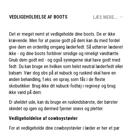
VEDLIGEHOLDELSE AF BOOTS
LÆS MERE...
Det er meget nemt at vedligeholde dine boots. De er ikke
krævende. Men for at passe godt på dem kan du med fordel
give dem en ordentlig omgang læderfedt. Så udtørrer læderet
ikke - og dine boots forbliver smidige og rimeligt vandtætte.
Gnub dem godt ind - og også syningerne skal have godt med
fedt. Du kan bruge en hvilken som helst neutral læderfedt eller
balsam. Vær dog obs på at nubuck og ruskind skal have en
anden behandling, f.eks. en spray, som fås i de fleste
skobutikker. Brug ikke dit nubuck-fodtøj i regnvejr og brug
ikke vand på dem.
Er uheldet ude, kan du bruge en ruskindsbørste, der børster
skindet op igen og dermed fjerner snavs og pletter.
Vedligeholdelse af cowboystøvler
For at vedligeholde dine cowboystøvler i læder er her et par