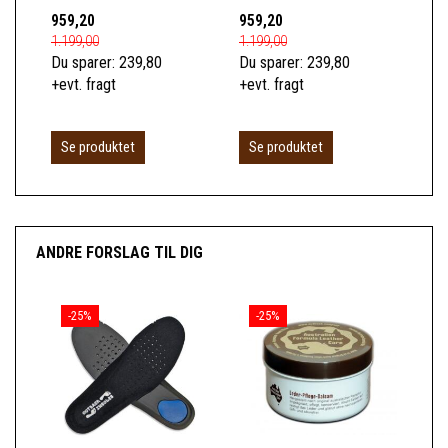
959,20
959,20
1.0
1.199,00
1.199,00
1.2
Du sparer:
239,80
Du sparer:
239,80
Du 
+evt. fragt
+evt. fragt
+ev
Se produktet
Se produktet
S
ANDRE FORSLAG TIL DIG
-25%
-25%