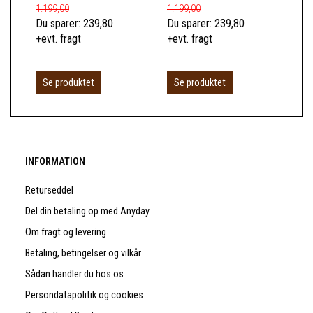
1.199,00
1.199,00
1.2
Du sparer:
239,80
Du sparer:
239,80
Du 
+evt. fragt
+evt. fragt
+ev
Se produktet
Se produktet
S
INFORMATION
Returseddel
Del din betaling op med Anyday
Om fragt og levering
Betaling, betingelser og vilkår
Sådan handler du hos os
Persondatapolitik og cookies