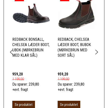
REDBACK BONSALL,
REDBACK, CHELSEA
RE
CHELSEA LÆDER BOOT,
LÆDER BOOT, BUBOK
LÆ
UBOK (MØRKEBRUN
(MØRKEBRUN MED
(S
MED KLAR SÅL)
SORT SÅL)
959,20
959,20
95
1.199,00
1.199,00
1.1
Du sparer:
239,80
Du sparer:
239,80
Du 
+evt. fragt
+evt. fragt
+ev
Se produktet
Se produktet
S