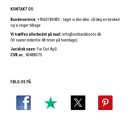
KONTAKT OS:
Kundeservice:
+4560180483 - tager vi den ikke, så læg en besked
og vi ringer tilbage
Vi træffes allerbedst på mail:
info@outbackboots.dk
(Vi svarer indenfor 48 timer på hverdage)
Juridisk navn:
Far Out ApS
CVR.nr.:
40488073
FØLG OS PÅ