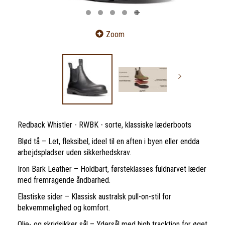
Zoom
Redback Whistler - RWBK - sorte, klassiske læderboots
Blød tå – Let, fleksibel, ideel til en aften i byen eller endda
arbejdspladser uden sikkerhedskrav.
Iron Bark Leather – Holdbart, førsteklasses fuldnarvet læder
med fremragende åndbarhed.
Elastiske sider – Klassisk australsk pull-on-stil for
bekvemmelighed og komfort.
Olie- og skridsikker sål – Ydersål med high tracktion for øget