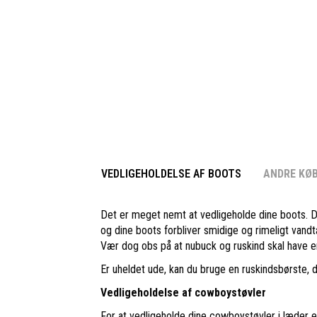
VEDLIGEHOLDELSE AF BOOTS
ANDRE KØ
Det er meget nemt at vedligeholde dine boots. D
og dine boots forbliver smidige og rimeligt vand
Vær dog obs på at nubuck og ruskind skal have en 
Er uheldet ude, kan du bruge en ruskindsbørste, 
Vedligeholdelse af cowboystøvler
For at vedligeholde dine cowboystøvler i læder er 