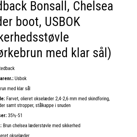
back Bonsall, Chelsea
r boot, USBOK
kerhedsstøvle
rkebrun med klar sål)
edback
arenr.:
Usbok
run med klar sål
le:
F
arvet, olieret okselæder 2,4-2,6 mm med skindforing,
ider samt stropper, stålkappe i snuden
ser:
35½-51
:
Brun chelsea læderstøvle med sikkerhed
ieret okselæder