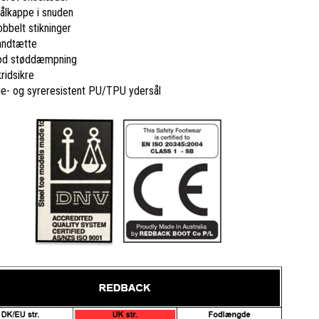
ålkappe i snuden
bbelt stikninger
andtætte
od støddæmpning
ridsikre
ie- og syreresistent PU/TPU ydersål