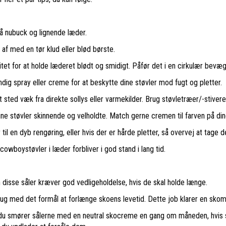
å nubuck og lignende læder.
af med en tør klud eller blød børste.
itet for at holde læderet blødt og smidigt. Påfør det i en cirkulær bev
dig spray eller creme for at beskytte dine støvler mod fugt og pletter.
t sted væk fra direkte sollys eller varmekilder. Brug støvletræer/-stiver
ne støvler skinnende og velholdte. Match gerne cremen til farven på dine
til en dyb rengøring, eller hvis der er hårde pletter, så overvej at tage 
 cowboystøvler i læder forbliver i god stand i lang tid.
 disse såler kræver god vedligeholdelse, hvis de skal holde længe.
brug med det formål at forlænge skoens levetid. Dette job klarer en skoma
at du smører sålerne med en neutral skocreme en gang om måneden, hvis 