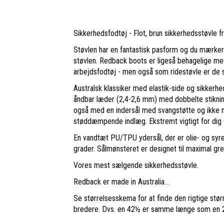
Sikkerhedsfodtøj - Flot, brun sikkerhedsstøvle 
Støvlen har en fantastisk pasform og du mærker b
støvlen. Redback boots er ligeså behagelige m
arbejdsfodtøj - men også som ridestøvle er de su
Australsk klassiker med elastik-side og sikkerhe
åndbar læder (2,4-2,6 mm) med dobbelte stiknin
også med en indersål med svangstøtte og ikke 
støddæmpende indlæg. Ekstremt vigtigt for dig 
En vandtæt PU/TPU ydersål, der er olie- og syr
grader. Sålmønsteret er designet til maximal gre
Vores mest sælgende sikkerhedsstøvle.
Redback er made in Australia...
Se størrelsesskema for at finde den rigtige stø
bredere. Dvs. en 42½ er samme længe som en 