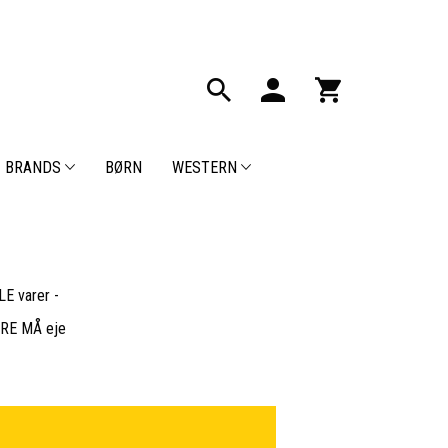
BRANDS
BØRN
WESTERN
E varer -
BARE MÅ eje