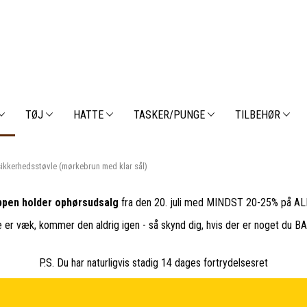
TØJ
HATTE
TASKER/PUNGE
TILBEHØR
ikkerhedsstøvle (mørkebrun med klar sål)
pen holder ophørsudsalg
fra den 20. juli med MINDST 20-25% på ALL
e er væk, kommer den aldrig igen - så skynd dig, hvis der er noget du 
P.S. Du har naturligvis stadig 14 dages fortrydelsesret