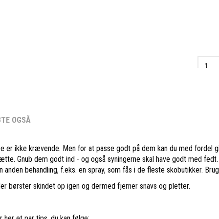
BTE OGSÅ
e er ikke krævende. Men for at passe godt på dem kan du med fordel gi
tætte. Gnub dem godt ind - og også syningerne skal have godt med fedt. 
anden behandling, f.eks. en spray, som fås i de fleste skobutikker. Brug
der børster skindet op igen og dermed fjerner snavs og pletter.
her et par tips, du kan følge: