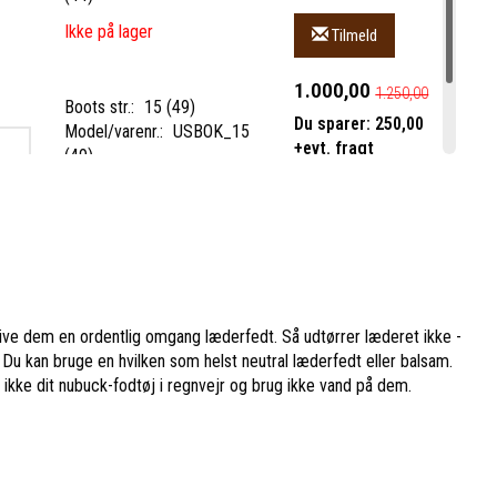
Ikke på lager
Tilmeld
1.000,00
1.250,00
Boots str.:
15 (49)
Du sparer:
250,00
Model/varenr.:
USBOK_15
+evt. fragt
(49)
1 stk tilbage på lager
Læg i kurv
ve dem en ordentlig omgang læderfedt. Så udtørrer læderet ikke -
Du kan bruge en hvilken som helst neutral læderfedt eller balsam.
 ikke dit nubuck-fodtøj i regnvejr og brug ikke vand på dem.