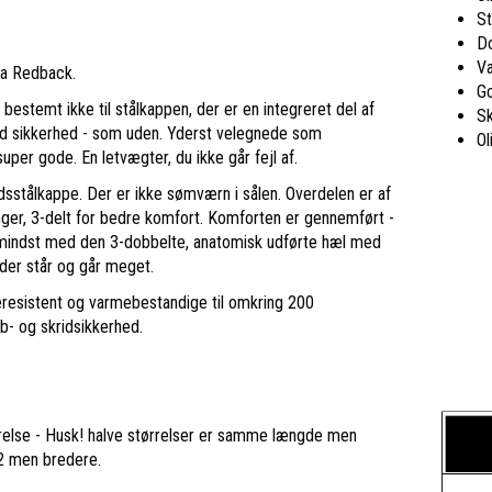
St
Do
V
fra Redback.
G
estemt ikke til stålkappen, der er en integreret del af
Sk
ed sikkerhed - som uden. Yderst velegnede som
Ol
per gode. En letvægter, du ikke går fejl af.
dsstålkappe. Der er ikke sømværn i sålen. Overdelen er af
ger, 3-delt for bedre komfort. Komforten er gennemført -
mindst med den 3-dobbelte, anatomisk udførte hæl med
der står og går meget.
eresistent og varmebestandige til omkring 200
b- og skridsikkerhed.
rrelse - Husk! halve størrelser er samme længde men
2 men bredere.