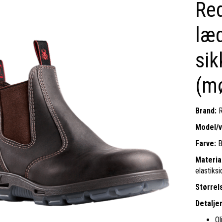
Red
læde
sik
(mø
Brand:
R
Model/v
Farve:
B
Materia
elastiks
Størrel
Detaljer
Ol