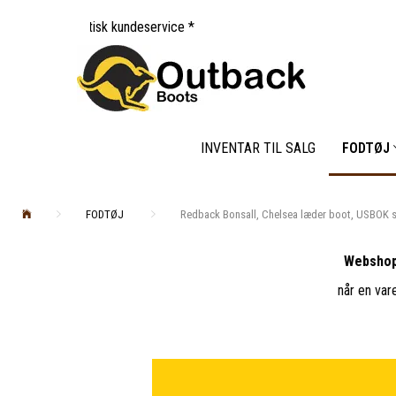
sk kundeservice *
INVENTAR TIL SALG
FODTØJ
FODTØJ
Redback Bonsall, Chelsea læder boot, USBOK s
Webshop
når en var